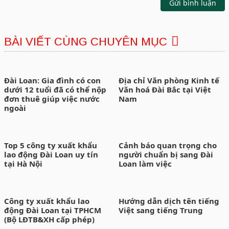
Gửi bình luận
BÀI VIẾT CÙNG CHUYÊN MỤC
Đài Loan: Gia đình có con
Địa chỉ Văn phòng Kinh tế
dưới 12 tuổi đã có thể nộp
Văn hoá Đài Bắc tại Việt
đơn thuê giúp việc nước
Nam
ngoài
Top 5 công ty xuất khẩu
Cảnh báo quan trọng cho
lao động Đài Loan uy tín
người chuẩn bị sang Đài
tại Hà Nội
Loan làm việc
Công ty xuất khẩu lao
Hướng dẫn dịch tên tiếng
động Đài Loan tại TPHCM
Việt sang tiếng Trung
(Bộ LĐTB&XH cấp phép)