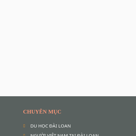
CHUYÊN MỤC
DU HỌC ĐÀI LOAN
NGƯỜI VIỆT NAM TẠI ĐÀI LOAN