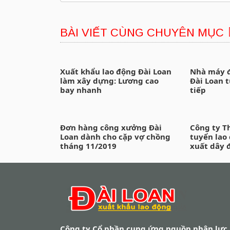
BÀI VIẾT CÙNG CHUYÊN MỤC
Xuất khẩu lao động Đài Loan
Nhà máy đ
làm xây dựng: Lương cao
Đài Loan 
bay nhanh
tiếp
Đơn hàng công xưởng Đài
Công ty T
Loan dành cho cặp vợ chồng
tuyển lao
tháng 11/2019
xuất dây 
Công ty Cổ phần cung ứng nguồn nhân lực