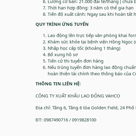
Lương cơ bản: 21.000 đài tệ/tháng ( chưa
Thời hạn hợp đồng: 3 năm có thể gia hạn
Tiến độ xuất cảnh: Ngay sau khi hoàn tất 
QUY TRÌNH ỨNG TUYỂN
Lao động lên trực tiếp văn phòng khai fo
Khám sức khỏe tại bệnh viện Hồng Ngọc (
Nhập học cấp tốc (khoảng 1 tháng)
Bổ xung hồ sơ
Tiến cử thi tuyển đơn hàng
Nếu trúng tuyển đơn hàng lao động chuẩn 
hoàn thiện tài chính theo thông báo của C
THÔNG TIN LIÊN HỆ:
CÔNG TY XUẤT KHẨU LAO ĐỘNG VAHCO
Địa chỉ: Tầng 6, Tầng 6 tòa Golden Field, 24 P
ĐT: 0987490716 / 0919828100