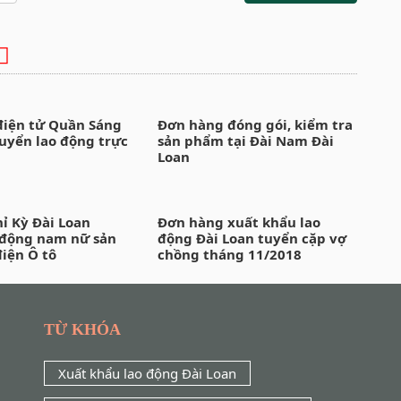
iện tử Quần Sáng
Đơn hàng đóng gói, kiểm tra
tuyển lao động trực
sản phẩm tại Đài Nam Đài
Loan
hỉ Kỳ Đài Loan
Đơn hàng xuất khẩu lao
 động nam nữ sản
động Đài Loan tuyển cặp vợ
điện Ô tô
chồng tháng 11/2018
TỪ KHÓA
Xuất khẩu lao động Đài Loan