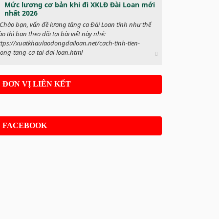
Mức lương cơ bản khi đi XKLĐ Đài Loan mới
nhất 2026
Chào bạn, vấn đề lương tăng ca Đài Loan tính như thế
o thì bạn theo dõi tại bài viết này nhé:
ttps://xuatkhaulaodongdailoan.net/cach-tinh-tien-
uong-tang-ca-tai-dai-loan.html
ĐƠN VỊ LIÊN KẾT
FACEBOOK