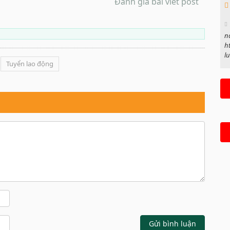
Đánh giá bài viết post
nà
h
l
Tuyển lao động
Gửi bình luận