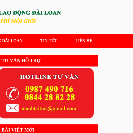
 ĐÀI LOAN
TIN TỨC
LIÊN HỆ
TƯ VẤN HỖ TRỢ
BÀI VIẾT MỚI