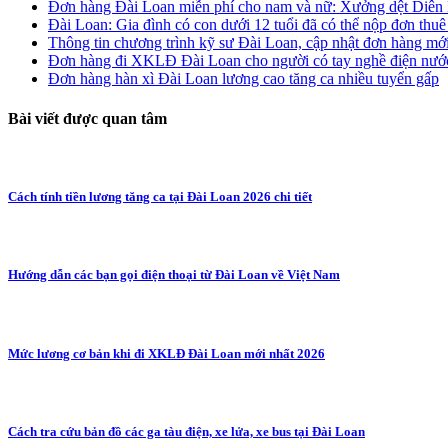
Đơn hàng Đài Loan miễn phí cho nam và nữ: Xưởng dệt Diên
Đài Loan: Gia đình có con dưới 12 tuổi đã có thể nộp đơn thuê
Thông tin chương trình kỹ sư Đài Loan, cập nhật đơn hàng mới
Đơn hàng đi XKLĐ Đài Loan cho người có tay nghề điện nướ
Đơn hàng hàn xì Đài Loan lương cao tăng ca nhiều tuyển gấp
Bài viết được quan tâm
Cách tính tiền lương tăng ca tại Đài Loan 2026 chi tiết
Hướng dẫn các bạn gọi điện thoại từ Đài Loan về Việt Nam
Mức lương cơ bản khi đi XKLĐ Đài Loan mới nhất 2026
Cách tra cứu bản đồ các ga tàu điện, xe lửa, xe bus tại Đài Loan