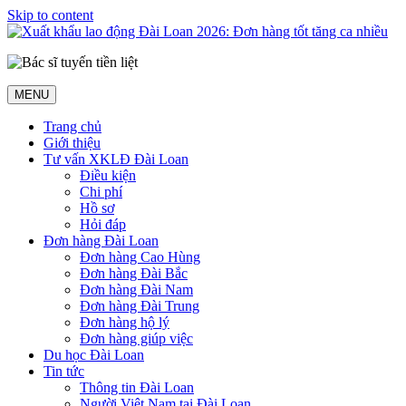
Skip to content
MENU
Trang chủ
Giới thiệu
Tư vấn XKLĐ Đài Loan
Điều kiện
Chi phí
Hồ sơ
Hỏi đáp
Đơn hàng Đài Loan
Đơn hàng Cao Hùng
Đơn hàng Đài Bắc
Đơn hàng Đài Nam
Đơn hàng Đài Trung
Đơn hàng hộ lý
Đơn hàng giúp việc
Du học Đài Loan
Tin tức
Thông tin Đài Loan
Người Việt Nam tại Đài Loan