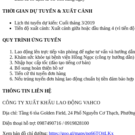
THỜI GIAN DỰ TUYỂN & XUẤT CẢNH
Lịch thi tuyển dự kiến: Cuối tháng 3/2019
Tiến độ xuất cảnh: Xuất cảnh giữa hoặc đầu tháng 4 (vì tiến độ
QUY TRÌNH ỨNG TUYỂN
Lao động lên trực tiếp văn phòng để nghe tư vấn và hướng dẫn
Khám sức khỏe tại bệnh viện Hồng Ngọc (công ty hướng dẫn)
Nhập học cấp tốc (đào tạo tiếng cơ bản)
Bổ sung hoàn thiện hồ sơ
Tiến cử thi tuyển đơn hàng
Nếu trúng tuyển đơn hàng lao động chuẩn bị tiền đảm bảo hợp đ
THÔNG TIN LIÊN HỆ
CÔNG TY XUẤT KHẨU LAO ĐỘNG VAHCO
Địa chỉ: Tầng 6 tòa Golden Field, 24 Phố Nguyễn Cơ Thạch, Phườ
Điện thoại hỗ trợ: 0987490716 / 0919828100
Xem bản đồ chỉ đường:
https://goo.gl/maps/pq66TQjtLKx