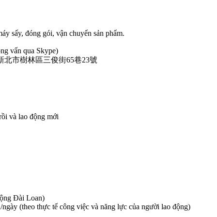
máy sấy, đóng gói, vận chuyển sản phẩm.
ỏng vấn qua Skype)
, Đài Bắc 新北市樹林區三俊街65巷23號
rồi và lao động mới
động Đài Loan)
/ngày (theo thực tế công việc và năng lực của người lao động)