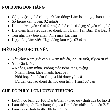
NỘI DUNG ĐƠN HÀNG
Công việc cụ thể của người lao động: Làm bánh kẹo, thao tác 
Số lượng cần tuyển: 02 người
Hình thức tuyển : Gửi form (có thể chủ sử dụng sẽ yêu cầu ph
Địa điểm làm việc của lao động: Thụ Lâm, Tân Bắc
Tên nhà máy tiếp nhận: Nhà máy Lai Tân
Hợp đồng làm việc: Hợp đồng làm việc 03 năm
ĐIỀU KIỆN ỨNG TUYỂN
Yêu cầu: Nam giới cao 167cm trở lên, 22~30 tuổi, lấy cả đi về 
Yêu cầu khác:
– Không xăm mình, không mắc bệnh răng miệng
– Nhanh nhẹn, khỏe mạnh, hoạt bát
– Phối hợp làm thêm tăng ca khi được yêu cầu
– Ưu tiên các lao động đã học qua tiếng Trung cơ bản
CHẾ ĐỘ PHÚC LỢI, LƯƠNG THƯỞNG
Lương cơ bản: 23.100 Đài tệ/tháng (theo quy định của bộ lao 
Làm thêm giờ: Đơn hàng tăng ca làm thêm nhiều, tối thiểu 2-3h
Làm ca cố định từ 9h-18h hàng ngày