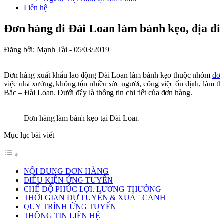
Liên hệ
Đơn hàng đi Đài Loan làm bánh kẹo, địa đ
Đăng bởi: Mạnh Tài -
05/03/2019
Đơn hàng xuất khẩu lao động Đài Loan làm bánh kẹo thuộc nhóm
đơ
việc nhà xưởng, không tốn nhiều sức người, công việc ổn định, làm t
Bắc – Đài Loan. Dưới đây là thông tin chi tiết của đơn hàng.
Đơn hàng làm bánh kẹo tại Đài Loan
Mục lục bài viết
NỘI DUNG ĐƠN HÀNG
ĐIỀU KIỆN ỨNG TUYỂN
CHẾ ĐỘ PHÚC LỢI, LƯƠNG THƯỞNG
THỜI GIAN DỰ TUYỂN & XUẤT CẢNH
QUY TRÌNH ỨNG TUYỂN
THÔNG TIN LIÊN HỆ