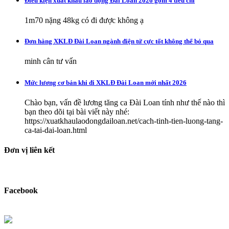
Điều kiện xuất khẩu lao động Đài Loan 2026 gồm 4 tiêu chí
1m70 nặng 48kg có đi được không ạ
Đơn hàng XKLĐ Đài Loan ngành điện tử cực tốt không thể bỏ qua
minh cân tư vấn
Mức lương cơ bản khi đi XKLĐ Đài Loan mới nhất 2026
Chào bạn, vấn đề lương tăng ca Đài Loan tính như thế nào thì
bạn theo dõi tại bài viết này nhé:
https://xuatkhaulaodongdailoan.net/cach-tinh-tien-luong-tang-
ca-tai-dai-loan.html
Đơn vị liên kết
Facebook