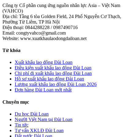
Công ty Cổ phần cung ứng nguồn nhân lực Asia – Việt Nam
(VAHCO)
Địa chỉ: Tầng 6 tòa Golden Field, 24 Phố Nguyễn Cơ Thạch,
Phường Từ Liêm, TP Hà Nội
Điện thoại: 0844288228 / 0987490716
Email: congtyvahco@gmail.com
Website: www.xuatkhaulaodongdailoan.net
Từ khóa
Xuất khẩu lao động Đài Loan
Điều kiện xuất khẩu lao động Đài Loan
Chi phí đi xuất khẩu lao động Đài Loan
Hồ sơ xuất khẩu lao động Đài Loan
Lương xuất khẩu lao động Đài Loan 2026
Đơn hàng Đài Loan mới nhất
Chuyên mục
Du học Đài Loan
Người Việt Nam tại Đài Loan
Tin tức
Tư vấn XKLĐ Đài Loan
Đất nước Đài Loan