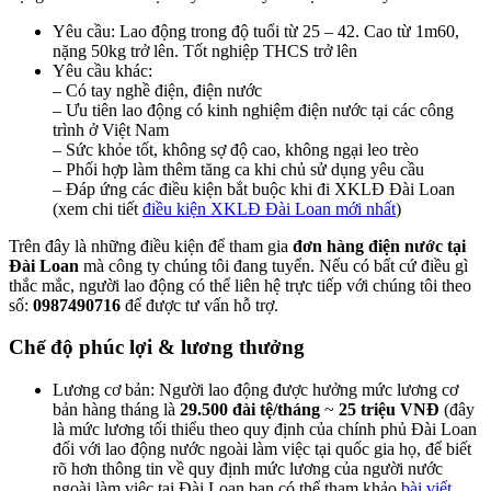
Yêu cầu: Lao động trong độ tuổi từ 25 – 42. Cao từ 1m60,
nặng 50kg trở lên. Tốt nghiệp THCS trở lên
Yêu cầu khác:
– Có tay nghề điện, điện nước
– Ưu tiên lao động có kinh nghiệm điện nước tại các công
trình ở Việt Nam
– Sức khỏe tốt, không sợ độ cao, không ngại leo trèo
– Phối hợp làm thêm tăng ca khi chủ sử dụng yêu cầu
– Đáp ứng các điều kiện bắt buộc khi đi XKLĐ Đài Loan
(xem chi tiết
điều kiện XKLĐ Đài Loan mới nhất
)
Trên đây là những điều kiện để tham gia
đơn hàng điện nước tại
Đài Loan
mà công ty chúng tôi đang tuyển. Nếu có bất cứ điều gì
thắc mắc, người lao động có thể liên hệ trực tiếp với chúng tôi theo
số:
0987490716
để được tư vấn hỗ trợ.
Chế độ phúc lợi & lương thưởng
Lương cơ bản: Người lao động được hưởng mức lương cơ
bản hàng tháng là
29.500 đài tệ/tháng
~
25 triệu VNĐ
(đây
là mức lương tối thiểu theo quy định của chính phủ Đài Loan
đối với lao động nước ngoài làm việc tại quốc gia họ, để biết
rõ hơn thông tin về quy định mức lương của người nước
ngoài làm việc tại Đài Loan bạn có thể tham khảo
bài viết