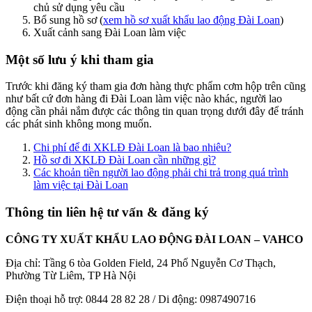
chủ sử dụng yêu cầu
Bổ sung hồ sơ (
xem hồ sơ xuất khẩu lao động Đài Loan
)
Xuất cảnh sang Đài Loan làm việc
Một số lưu ý khi tham gia
Trước khi đăng ký tham gia đơn hàng thực phẩm cơm hộp trên cũng
như bất cứ đơn hàng đi Đài Loan làm việc nào khác, người lao
động cần phải nắm được các thông tin quan trọng dưới đây để tránh
các phát sinh không mong muốn.
Chi phí để đi XKLĐ Đài Loan là bao nhiêu?
Hồ sơ đi XKLĐ Đài Loan cần những gì?
Các khoản tiền người lao động phải chi trả trong quá trình
làm việc tại Đài Loan
Thông tin liên hệ tư vấn & đăng ký
CÔNG TY XUẤT KHẨU LAO ĐỘNG ĐÀI LOAN – VAHCO
Địa chỉ: Tầng 6 tòa Golden Field, 24 Phố Nguyễn Cơ Thạch,
Phường Từ Liêm, TP Hà Nội
Điện thoại hỗ trợ: 0844 28 82 28 / Di động: 0987490716