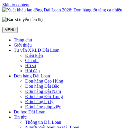
Skip to content
MENU
Trang chủ
Giới thiệu
Tư vấn XKLĐ Đài Loan
Điều kiện
Chi phí
Hồ sơ
Hỏi đáp
Đơn hàng Đài Loan
Đơn hàng Cao Hùng
Đơn hàng Đài Bắc
Đơn hàng Đài Nam
Đơn hàng Đài Trung
Đơn hàng hộ lý
Đơn hàng giúp việc
Du học Đài Loan
Tin tức
Thông tin Đài Loan
Người Việt Nam tại Đài Loan