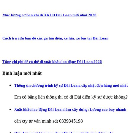
Mức lương cơ bản khi đi XKLĐ Đài Loan mới nhất 2026
Cách tra cứu bản đồ các ga tàu điện, xe lửa, xe bus tại Đài Loan
Tổng chi phí để có thể đi xuất khẩu lao động Đài Loan 2026
Bình luận mới nhất
Thông tin chương trình kỹ sư Đài Loan, cập nhật đơn hàng mới nhất
Em có bằng liên thông thì có đi Đài diện kỹ sư được không?
Xuất khẩu lao động Đài Loan làm xây dựng: Lương cao bay nhanh
cần cty tư vấn mình sdt 0339345198