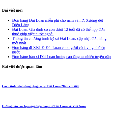
Bài viết mới
Đơn hàng Đài Loan miễn phí cho nam và nữ: Xưởng dệt
Diên Lăng
Đài Loan: Gia đình có con dưới 12 tuổi đã có thể nộp đơn
thuê giúp việc nước ngoài
Thông tin chương trình kỹ sư Đài Loan, cập nhật đơn hàng
mới nhất
Đơn hàng đi XKLĐ Đài Loan cho người có tay nghề điện
nước
Đơn hàng hàn xì Đài Loan lương cao tăng ca nhiều tuyển gấp
Bài viết được quan tâm
Cách tính tiền lương tăng ca tại Đài Loan 2026 chi tiết
Hướng dẫn các bạn gọi điện thoại từ Đài Loan về Việt Nam