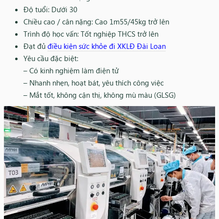
Độ tuổi: Dưới 30
Chiều cao / cân nặng: Cao 1m55/45kg trở lên
Trình độ học vấn: Tốt nghiệp THCS trở lên
Đạt đủ
điều kiện sức khỏe đi XKLĐ Đài Loan
Yêu cầu đặc biệt:
– Có kinh nghiệm làm điện tử
– Nhanh nhẹn, hoạt bát, yêu thích công việc
– Mắt tốt, không cận thị, không mù màu (GLSG)