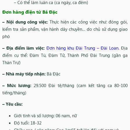
– Có thể làm luân ca (ca ngày, ca đêm)
Đơn hàng điện tử Bá Đặc
– Nội dung công việc:
Thực hiện các công việc như: đóng gói,
kiểm tra sản phẩm, vận hành dây chuyền… do chủ sử dụng giao
phó
– Địa điểm làm việc:
Đơn hàng khu Đài Trung – Đài Loan
. Địa
điểm cụ thể: Đàm Tú, Đàm Tử, Thành Phố Đài Trung (gần ga
Thán Trự)
– Nhà máy tiếp nhận:
Bá Đặc
– Mức lương:
29.500 Đài tệ/tháng (cam kết tăng ca 80-100
tiếng/tháng)
– Yêu cầu:
Giới tính và số lượng: 06 nam, nữ
Độ tuổi: 18-32
Chiều cao / cân nặng: Cao 1m65 trở lên đối với nam và