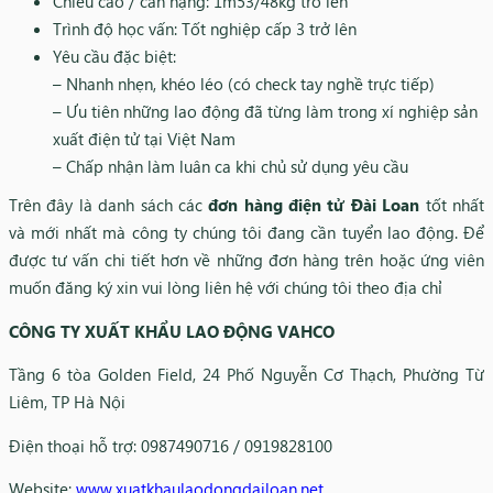
Chiều cao / cân nặng: 1m53/48kg trở lên
Trình độ học vấn: Tốt nghiệp cấp 3 trở lên
Yêu cầu đặc biệt:
– Nhanh nhẹn, khéo léo (có check tay nghề trực tiếp)
– Ưu tiên những lao động đã từng làm trong xí nghiệp sản
xuất điện tử tại Việt Nam
– Chấp nhận làm luân ca khi chủ sử dụng yêu cầu
Trên đây là danh sách các
đơn hàng điện tử Đài Loan
tốt nhất
và mới nhất mà công ty chúng tôi đang cần tuyển lao động. Để
được tư vấn chi tiết hơn về những đơn hàng trên hoặc ứng viên
muốn đăng ký xin vui lòng liên hệ với chúng tôi theo địa chỉ
CÔNG TY XUẤT KHẨU LAO ĐỘNG VAHCO
Tầng 6 tòa Golden Field, 24 Phố Nguyễn Cơ Thạch, Phường Từ
Liêm, TP Hà Nội
Điện thoại hỗ trợ: 0987490716 / 0919828100
Website:
www.xuatkhaulaodongdailoan.net