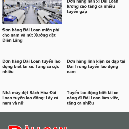
Đơn hàng hàn xì Đài Loan
lương cao tăng ca nhiều
Đơn này còn tuyển không ạ? Em năm nay 30t Sdt
tuyển gấp
0346297002
Nguyễn Lành
-
9:34 09/08/2021
Trả lời
Đơn hàng Đài Loan miễn phí
cho nam và nữ: Xưởng dệt
Diên Lăng
Đơn hàng Đài Loan tuyển lao
Đơn hàng linh kiện xe đạp tại
động biết lái xe: Tăng ca cực
Đài Trung tuyển lao động
nhiều
nam
Nhà máy dệt Bách Hòa Đài
Tuyển lao động biết lái xe
Loan tuyển lao động: Lấy cả
nâng đi Đài Loan làm việc,
nam và nữ
tăng ca nhiều