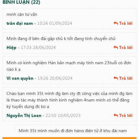
BÌNH LUẬN (22)
minh cân tư vấn
trân đại nam
-
10:26 01/09/2024
Trả lời
Mình đang ở bên đài gặp chủ k tốt đang tính chuyển chủ
Hiệp
-
17:33 28/06/2024
Trả lời
Mình có kinh nghiệm Hàn bản mạch máy tính nam 23tuổi có đơn
nào k ạ
Vi van quyền
-
19:26 20/06/2024
Trả lời
Chào bạn mình 35t mình đg làm cty đt công việc của mình đg làm
là thao tác máy thành hình kinh nghiệm 4nam mình có thể đăng
ký tuyển dụng đc ko a
Nguyễn Thị Loan
-
22:50 10/05/2023
Trả lời
Mình 35t mình muốn đi đơn hàng điện tử ở khu đài nam
hoạc cao hùng có đơn k ak ?