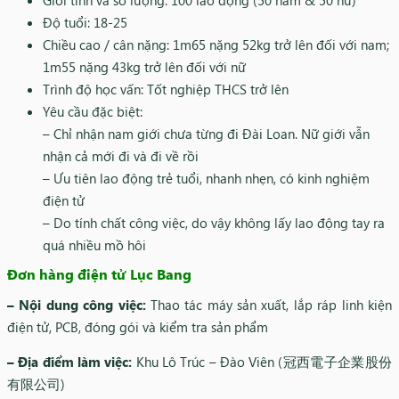
Độ tuổi: 18-25
Chiều cao / cân nặng: 1m65 nặng 52kg trở lên đối với nam;
1m55 nặng 43kg trở lên đối với nữ
Trình độ học vấn: Tốt nghiệp THCS trở lên
Yêu cầu đặc biệt:
– Chỉ nhận nam giới chưa từng đi Đài Loan. Nữ giới vẫn
nhận cả mới đi và đi về rồi
– Ưu tiên lao động trẻ tuổi, nhanh nhẹn, có kinh nghiệm
điện tử
– Do tính chất công việc, do vậy không lấy lao động tay ra
quá nhiều mồ hôi
Đơn hàng điện tử Lục Bang
– Nội dung công việc:
Thao tác máy sản xuất, lắp ráp linh kiện
điện tử, PCB, đóng gói và kiểm tra sản phẩm
– Địa điểm làm việc:
Khu Lô Trúc – Đào Viên (冠西電子企業股份
有限公司)