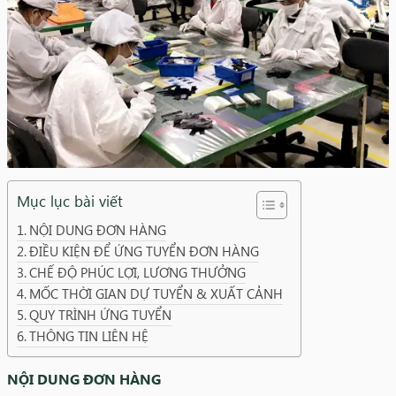
Mục lục bài viết
NỘI DUNG ĐƠN HÀNG
ĐIỀU KIỆN ĐỂ ỨNG TUYỂN ĐƠN HÀNG
CHẾ ĐỘ PHÚC LỢI, LƯƠNG THƯỞNG
MỐC THỜI GIAN DỰ TUYỂN & XUẤT CẢNH
QUY TRÌNH ỨNG TUYỂN
THÔNG TIN LIÊN HỆ
NỘI DUNG ĐƠN HÀNG