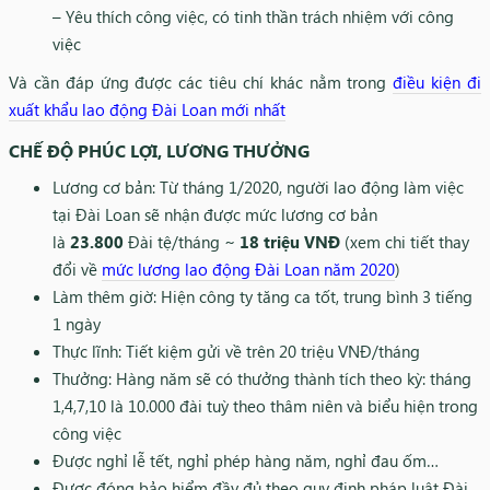
– Yêu thích công việc, có tinh thần trách nhiệm với công
việc
Và cần đáp ứng được các tiêu chí khác nằm trong
điều kiện đi
xuất khẩu lao động Đài Loan mới nhất
CHẾ ĐỘ PHÚC LỢI, LƯƠNG THƯỞNG
Lương cơ bản: Từ tháng 1/2020, người lao động làm việc
tại Đài Loan sẽ nhận được mức lương cơ bản
là
23.800
Đài tệ/tháng ~
18 triệu VNĐ
(xem chi tiết thay
đổi về
mức lương lao động Đài Loan năm 2020
)
Làm thêm giờ: Hiện công ty tăng ca tốt, trung bình 3 tiếng
1 ngày
Thực lĩnh: Tiết kiệm gửi về trên 20 triệu VNĐ/tháng
Thưởng: Hàng năm sẽ có thưởng thành tích theo kỳ: tháng
1,4,7,10 là 10.000 đài tuỳ theo thâm niên và biểu hiện trong
công việc
Được nghỉ lễ tết, nghỉ phép hàng năm, nghỉ đau ốm…
Được đóng bảo hiểm đầy đủ theo quy định pháp luật Đài