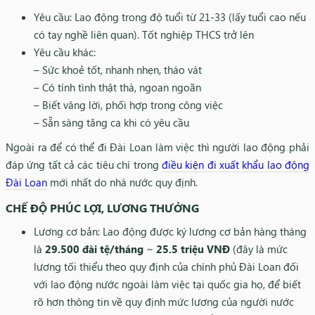
Yêu cầu: Lao động trong độ tuổi từ 21-33 (lấy tuổi cao nếu
có tay nghề liên quan). Tốt nghiệp THCS trở lên
Yêu cầu khác:
– Sức khoẻ tốt, nhanh nhẹn, tháo vát
– Có tính tình thật thà, ngoan ngoãn
– Biết vâng lời, phối hợp trong công việc
– Sẵn sàng tăng ca khi có yêu cầu
Ngoài ra để có thể đi Đài Loan làm việc thì người lao động phải
đáp ứng tất cả các tiêu chí trong
điều kiện đi xuất khẩu lao động
Đài Loan
mới nhất do nhà nước quy định.
CHẾ ĐỘ PHÚC LỢI, LƯƠNG THƯỞNG
Lương cơ bản: Lao động được ký lương cơ bản hàng tháng
là
29.500 đài tệ/tháng
~
25.5 triệu VNĐ
(đây là mức
lương tối thiểu theo quy định của chính phủ Đài Loan đối
với lao động nước ngoài làm việc tại quốc gia họ, để biết
rõ hơn thông tin về quy định mức lương của người nước