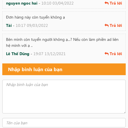
nguyen ngoc hai
-
10:10 03/04/2022
Trả lời
Đơn hàng này còn tuyển không ạ
Tài
-
10:17 09/03/2022
Trả lời
Bên mình còn tuyển người không ạ...? Nếu còn làm phiền ad liên
hệ mình với ạ ..
Lê Thế Dũng
-
19:07 13/12/2021
Trả lời
Đơn này còn tuyển o ạ Em năm nay 31 tuổi
Nhập bình luận của bạn
Nguyễn Lành
-
18:53 27/07/2021
Trả lời
Đơn hàng này còn không ạ tuổi 37 có đc ko
Trọng nam
-
2:23 15/07/2021
Trả lời