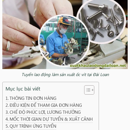
Tuyển lao động làm sản xuất ốc vít tại Đài Loan
Mục lục bài viết
THÔNG TIN ĐƠN HÀNG
ĐIỀU KIỆN ĐỂ THAM GIA ĐƠN HÀNG
CHẾ ĐỘ PHÚC LỢI, LƯƠNG THƯỞNG
MỐC THỜI GIAN DỰ TUYỂN & XUẤT CẢNH
QUY TRÌNH ỨNG TUYỂN