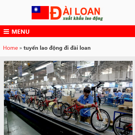
Skip
to
content
MENU
Home
»
tuyển lao động đi đài loan