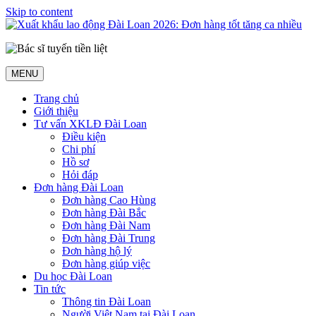
Skip to content
MENU
Trang chủ
Giới thiệu
Tư vấn XKLĐ Đài Loan
Điều kiện
Chi phí
Hồ sơ
Hỏi đáp
Đơn hàng Đài Loan
Đơn hàng Cao Hùng
Đơn hàng Đài Bắc
Đơn hàng Đài Nam
Đơn hàng Đài Trung
Đơn hàng hộ lý
Đơn hàng giúp việc
Du học Đài Loan
Tin tức
Thông tin Đài Loan
Người Việt Nam tại Đài Loan