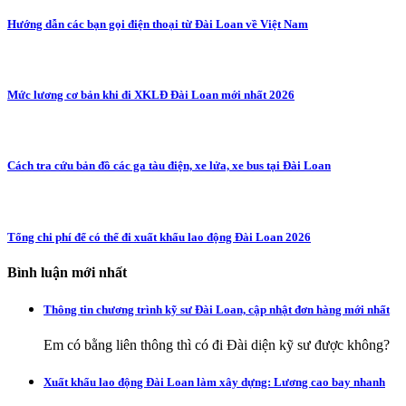
Hướng dẫn các bạn gọi điện thoại từ Đài Loan về Việt Nam
Mức lương cơ bản khi đi XKLĐ Đài Loan mới nhất 2026
Cách tra cứu bản đồ các ga tàu điện, xe lửa, xe bus tại Đài Loan
Tổng chi phí để có thể đi xuất khẩu lao động Đài Loan 2026
Bình luận mới nhất
Thông tin chương trình kỹ sư Đài Loan, cập nhật đơn hàng mới nhất
Em có bằng liên thông thì có đi Đài diện kỹ sư được không?
Xuất khẩu lao động Đài Loan làm xây dựng: Lương cao bay nhanh