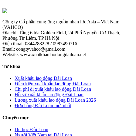
Công ty Cổ phần cung ứng nguồn nhân lực Asia – Việt Nam
(VAHCO)
Địa chỉ: Tầng 6 tòa Golden Field, 24 Phố Nguyễn Cơ Thạch,
Phường Từ Liêm, TP Hà Nội
Điện thoại: 0844288228 / 0987490716
Email: congtyvahco@gmail.com
Website: www.xuatkhaulaodongdailoan.net
Từ khóa
Xuất khẩu lao động Đài Loan
Điều kiện xuất khẩu lao động Đài Loan
Chi phí đi xuất khẩu lao động Đài Loan
Hồ sơ xuất khẩu lao động Đài Loan
Lương xuất khẩu lao động Đài Loan 2026
Đơn hàng Đài Loan mới nhất
Chuyên mục
Du học Đài Loan
Người Việt Nam tại Đài Loan