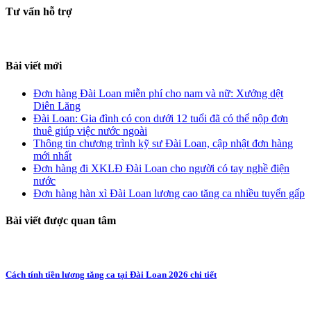
Tư vấn hỗ trợ
Bài viết mới
Đơn hàng Đài Loan miễn phí cho nam và nữ: Xưởng dệt
Diên Lăng
Đài Loan: Gia đình có con dưới 12 tuổi đã có thể nộp đơn
thuê giúp việc nước ngoài
Thông tin chương trình kỹ sư Đài Loan, cập nhật đơn hàng
mới nhất
Đơn hàng đi XKLĐ Đài Loan cho người có tay nghề điện
nước
Đơn hàng hàn xì Đài Loan lương cao tăng ca nhiều tuyển gấp
Bài viết được quan tâm
Cách tính tiền lương tăng ca tại Đài Loan 2026 chi tiết