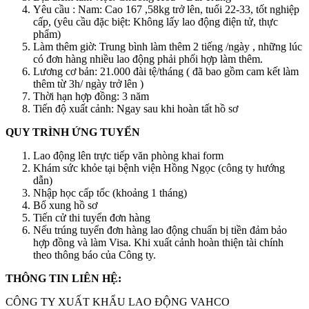
Yêu cầu : Nam: Cao 167 ,58kg trở lên, tuổi 22-33, tốt nghiệp
cấp, (yêu cầu đặc biệt: Không lấy lao động điện tử, thực
phẩm)
Làm thêm giờ: Trung bình làm thêm 2 tiếng /ngày , những lúc
có đơn hàng nhiều lao động phải phối hợp làm thêm.
Lương cơ bản: 21.000 đài tệ/tháng ( đã bao gồm cam kết làm
thêm từ 3h/ ngày trở lên )
Thời hạn hợp đồng: 3 năm
Tiến độ xuất cảnh: Ngay sau khi hoàn tất hồ sơ
QUY TRÌNH ỨNG TUYỂN
Lao động lên trực tiếp văn phòng khai form
Khám sức khỏe tại bệnh viện Hồng Ngọc (công ty hướng
dẫn)
Nhập học cấp tốc (khoảng 1 tháng)
Bổ xung hồ sơ
Tiến cử thi tuyển đơn hàng
Nếu trúng tuyển đơn hàng lao động chuẩn bị tiền đảm bảo
hợp đồng và làm Visa. Khi xuất cảnh hoàn thiện tài chính
theo thông báo của Công ty.
THÔNG TIN LIÊN HỆ:
CÔNG TY XUẤT KHẨU LAO ĐỘNG VAHCO