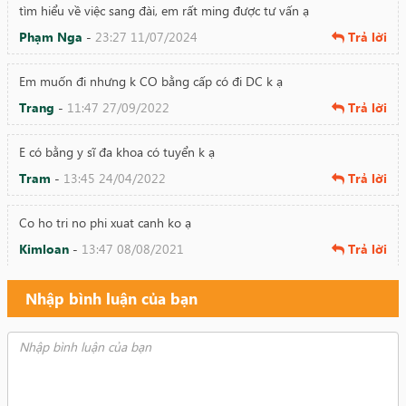
tìm hiểu về việc sang đài, em rất ming được tư vấn ạ
Phạm Nga
-
23:27 11/07/2024
Trả lời
Em muốn đi nhưng k CO bằng cấp có đi DC k ạ
Trang
-
11:47 27/09/2022
Trả lời
E có bằng y sĩ đa khoa có tuyển k ạ
Tram
-
13:45 24/04/2022
Trả lời
Co ho tri no phi xuat canh ko ạ
Kimloan
-
13:47 08/08/2021
Trả lời
Có hỗ trợ nợ phí xuất cảnh ko vậy ?
Nhập bình luận của bạn
Bùi Thị Thủy
-
23:28 06/03/2021
Trả lời
Đi dài loan bao nhiêu mứt lương và cần những gì
Nguyễn Thị Kim Phương
-
15:02 01/11/2019
Trả lời