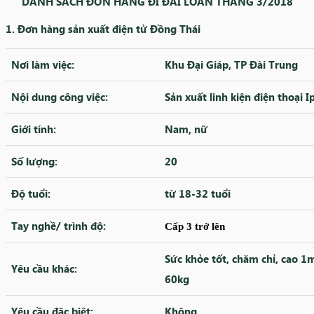
DANH SÁCH ĐƠN HÀNG ĐI ĐÀI LOAN THÁNG 3/2018
1. Đơn hàng sản xuất điện tử Đồng Thái
Nơi làm việc:
Khu Đại Giáp, TP Đài Trung
Nội dung công việc:
Sản xuất linh kiện điện thoại 
Giới tính:
Nam, nữ
Số lượng:
20
Độ tuổi:
từ 18-32 tuổi
Tay nghề/ trình độ:
Cấp 3 trở lên
Sức khỏe tốt, chăm chỉ,
cao 1
Yêu cầu khác:
60kg
Yêu cầu đặc biệt:
Không