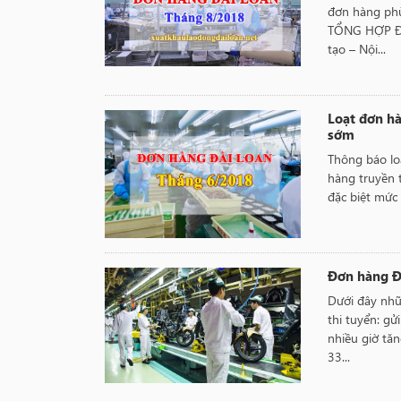
đơn hàng phù
TỔNG HỢP ĐƠ
tạo – Nội...
Loạt đơn hà
sớm
Thông báo lo
hàng truyền 
đặc biệt mức 
Đơn hàng Đ
Dưới đây nhữ
thi tuyển: gử
nhiều giờ tă
33...