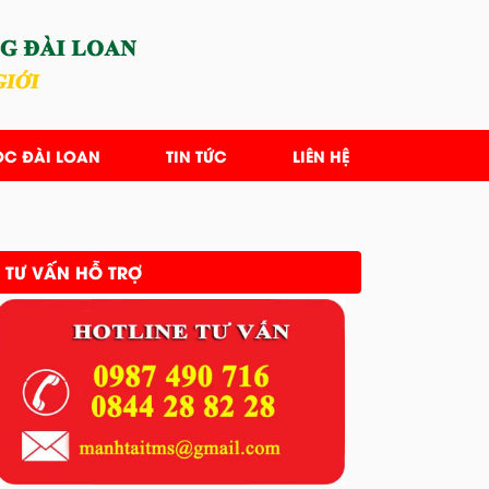
ỌC ĐÀI LOAN
TIN TỨC
LIÊN HỆ
TƯ VẤN HỖ TRỢ