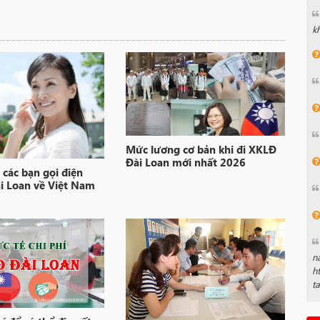
k
Mức lương cơ bản khi đi XKLĐ
Đài Loan mới nhất 2026
các bạn gọi điện
ài Loan về Việt Nam
n
h
t