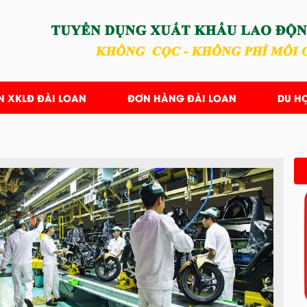
N XKLĐ ĐÀI LOAN
ĐƠN HÀNG ĐÀI LOAN
DU H