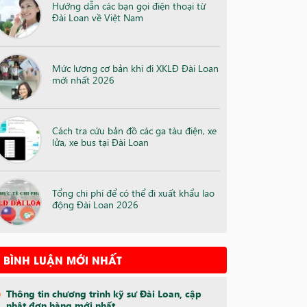
Hướng dẫn các bạn gọi điện thoại từ
Đài Loan về Việt Nam
Mức lương cơ bản khi đi XKLĐ Đài Loan
mới nhất 2026
Cách tra cứu bản đồ các ga tàu điện, xe
lửa, xe bus tại Đài Loan
Tổng chi phí để có thể đi xuất khẩu lao
động Đài Loan 2026
BÌNH LUẬN MỚI NHẤT
Thông tin chương trình kỹ sư Đài Loan, cập
nhật đơn hàng mới nhất