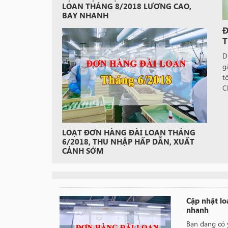
LOAN THÁNG 8/2018 LƯƠNG CAO,
BAY NHANH
Đ
T
D
g
t
C
LOẠT ĐƠN HÀNG ĐÀI LOAN THÁNG
6/2018, THU NHẬP HẤP DẪN, XUẤT
CẢNH SỚM
Cập nhật lo
nhanh
Bạn đang có 