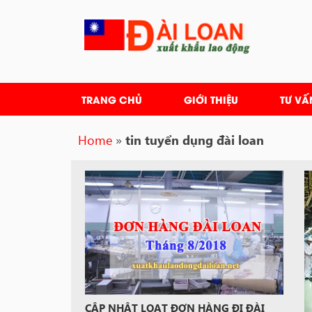
Skip
to
content
TRANG CHỦ
GIỚI THIỆU
TƯ VẤ
Home
»
tin tuyển dụng đài loan
CẬP NHẬT LOẠT ĐƠN HÀNG ĐI ĐÀI