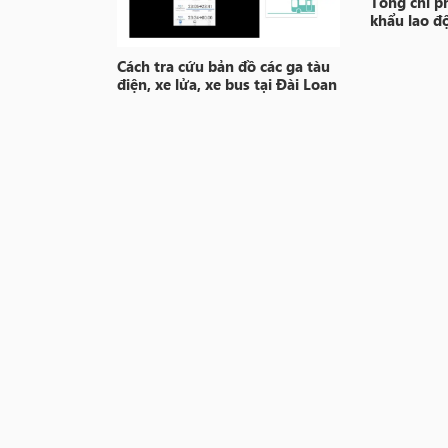
Tổng chi ph
khẩu lao đ
Cách tra cứu bản đồ các ga tàu
điện, xe lửa, xe bus tại Đài Loan