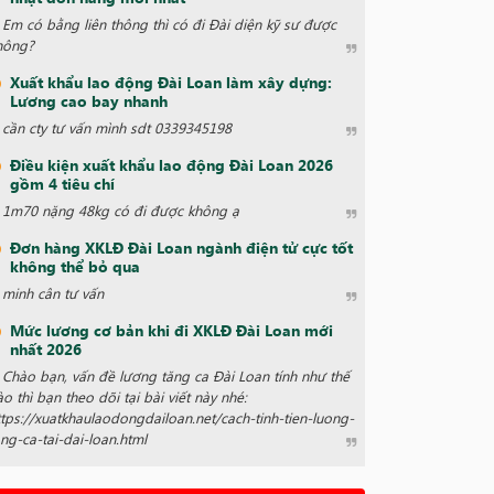
Em có bằng liên thông thì có đi Đài diện kỹ sư được
hông?
Xuất khẩu lao động Đài Loan làm xây dựng:
Lương cao bay nhanh
cần cty tư vấn mình sdt 0339345198
Điều kiện xuất khẩu lao động Đài Loan 2026
gồm 4 tiêu chí
1m70 nặng 48kg có đi được không ạ
Đơn hàng XKLĐ Đài Loan ngành điện tử cực tốt
không thể bỏ qua
minh cân tư vấn
Mức lương cơ bản khi đi XKLĐ Đài Loan mới
nhất 2026
Chào bạn, vấn đề lương tăng ca Đài Loan tính như thế
ào thì bạn theo dõi tại bài viết này nhé:
ttps://xuatkhaulaodongdailoan.net/cach-tinh-tien-luong-
ang-ca-tai-dai-loan.html