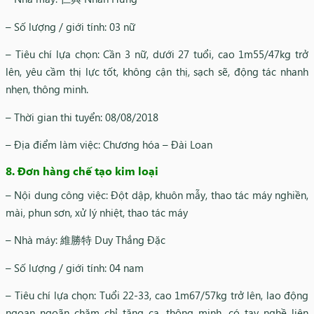
– Số lượng / giới tính: 03 nữ
– Tiêu chí lựa chọn: Cần 3 nữ, dưới 27 tuổi, cao 1m55/47kg trở
lên, yêu cầm thị lực tốt, không cận thị, sạch sẽ, động tác nhanh
nhẹn, thông minh.
– Thời gian thi tuyển: 08/08/2018
– Địa điểm làm việc: Chương hóa – Đài Loan
8. Đơn hàng c
hế tạo kim loại
– Nội dung công việc: Đột dập, khuôn mẫy, thao tác máy nghiền,
mài, phun sơn, xử lý nhiệt, thao tác máy
– Nhà máy: 維勝特 Duy Thắng Đặc
– Số lượng / giới tính: 04 nam
– Tiêu chí lựa chọn: Tuổi 22-33, cao 1m67/57kg trở lên, lao động
ngoan ngoãn chăm chỉ tăng ca, thông minh, có tay nghề liên