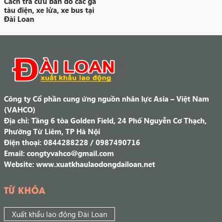
Cách tra cứu bản đồ các ga
tàu điện, xe lửa, xe bus tại
Đài Loan
Công ty Cổ phần cung ứng nguồn nhân lực Asia – Việt Nam
(VAHCO)
Địa chỉ: Tầng 6 tòa Golden Field, 24 Phố Nguyễn Cơ Thạch,
Phường Từ Liêm, TP Hà Nội
Điện thoại: 0844288228 / 0987490716
Email: congtyvahco@gmail.com
Website: www.xuatkhaulaodongdailoan.net
TỪ KHÓA
Xuất khẩu lao động Đài Loan