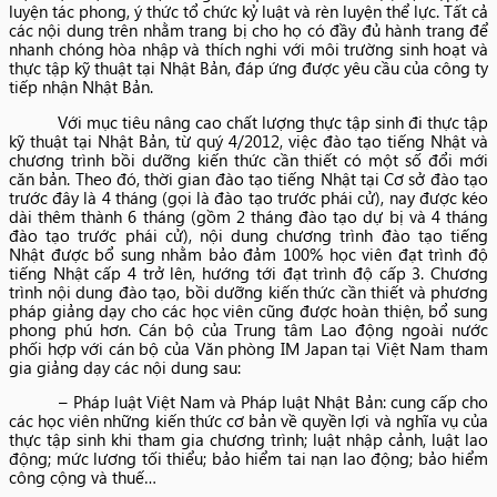
luyện tác phong, ý thức tổ chức kỷ luật và rèn luyện thể lực. Tất cả
các nội dung trên nhằm trang bị cho họ có đầy đủ hành trang để
nhanh chóng hòa nhập và thích nghi với môi trường sinh hoạt và
thực tập kỹ thuật tại Nhật Bản, đáp ứng được yêu cầu của công ty
tiếp nhận Nhật Bản.
Với mục tiêu nâng cao chất lượng thực tập sinh đi thực tập
kỹ thuật tại Nhật Bản, từ quý 4/2012, việc đào tạo tiếng Nhật và
chương trình bồi dưỡng kiến thức cần thiết có một số đổi mới
căn bản. Theo đó, thời gian đào tạo tiếng Nhật tại Cơ sở đào tạo
trước đây là 4 tháng (gọi là đào tạo trước phái cử), nay được kéo
dài thêm thành 6 tháng (gồm 2 tháng đào tạo dự bị và 4 tháng
đào tạo trước phái cử), nội dung chương trình đào tạo tiếng
Nhật được bổ sung nhằm bảo đảm 100% học viên đạt trình độ
tiếng Nhật cấp 4 trở lên, hướng tới đạt trình độ cấp 3. Chương
trình nội dung đào tạo, bồi dưỡng kiến thức cần thiết và phương
pháp giảng dạy cho các học viên cũng được hoàn thiện, bổ sung
phong phú hơn. Cán bộ của Trung tâm Lao động ngoài nước
phối hợp với cán bộ của Văn phòng IM Japan tại Việt Nam tham
gia giảng dạy các nội dung sau:
– Pháp luật Việt Nam và Pháp luật Nhật Bản: cung cấp cho
các học viên những kiến thức cơ bản về quyền lợi và nghĩa vụ của
thực tập sinh khi tham gia chương trình; luật nhập cảnh, luật lao
động; mức lương tối thiểu; bảo hiểm tai nạn lao động; bảo hiểm
công cộng và thuế…