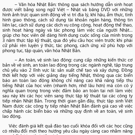
– Văn hóa Nhật Bản: thông qua sách hướng dẫn sinh hoạt
được viết bằng song ngữ Việt – Nhật và băng DVD với những
hình ảnh trực quan sinh động về vị trí địa lý, khí hậu, ẩm thực, tình
hình giao thông, cách sử dụng tài khoản ngân hàng, thông tin
liên lạc, cách sử dụng các dịch vụ công cộng, hoạt động thể thao,
sinh hoạt hàng ngày và tác phong làm việc của người Nhật…
giúp cho học viên dễ dàng hình dung cuộc sống của mình trong
3 năm thực tập kỹ thuật, qua đó yêu cầu học viên trước khi phái
cử phải rèn luyện ý thức, tác phong, cách ứng xử phù hợp với
phong tục, tập quán, văn hóa Nhật Bản.
– An toàn, vệ sinh lao động: cung cấp những kiến thức cơ
bản về vệ sinh, an toàn lao động trong các ngành nghề, tập trung
chủ yếu vào 2 lĩnh vực là: sản xuất chế tạo và xây dựng. Đồng
thời kết hợp với việc giảng dạy tiếng Nhật, thông qua các biển
báo an toàn lao động không chỉ nâng cao khả năng tiếp thu
tiếng Nhật của học viên (nhanh hơn, nhớ lâu hơn) mà còn có ý
nghĩa quan trọng trong việc đảm bảo an toàn tại nơi làm việc
sau này khi các học viên sang thực tập kỹ thuật tại các công ty
tiếp nhận Nhật Bản. Trong thời gian gần đây, thực tập sinh Việt
Nam được các công ty tiếp nhận Nhật Bản đánh giá cao về việc
chấp hành các biển báo và những quy định về an toàn, vệ sinh
lao động.
Việc đánh giá kết quả đào tạo cuối khóa đối với các học cũng
có nhiều đổi mới theo hướng yêu cầu ngày càng cao nhằm nâng