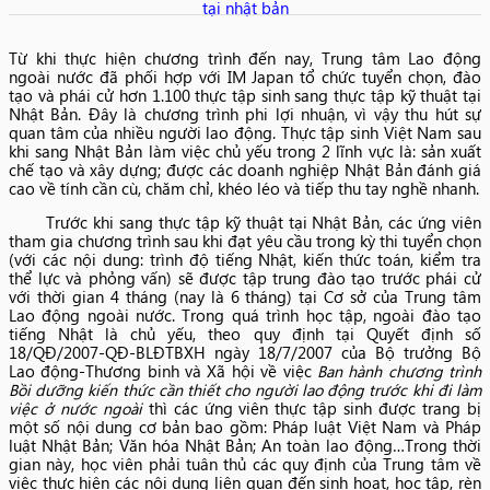
Từ khi thực hiện chương trình đến nay, Trung tâm Lao động
ngoài nước đã phối hợp với IM Japan tổ chức tuyển chọn, đào
tạo và phái cử hơn 1.100 thực tập sinh sang thực tập kỹ thuật tại
Nhật Bản. Đây là chương trình phi lợi nhuận, vì vậy thu hút sự
quan tâm của nhiều người lao động. Thực tập sinh Việt Nam sau
khi sang Nhật Bản làm việc chủ yếu trong 2 lĩnh vực là: sản xuất
chế tạo và xây dựng; được các doanh nghiệp Nhật Bản đánh giá
cao về tính cần cù, chăm chỉ, khéo léo và tiếp thu tay nghề nhanh.
Trước khi sang thực tập kỹ thuật tại Nhật Bản, các ứng viên
tham gia chương trình sau khi đạt yêu cầu trong kỳ thi tuyển chọn
(với các nội dung: trình độ tiếng Nhật, kiến thức toán, kiểm tra
thể lực và phỏng vấn) sẽ được tập trung đào tạo trước phái cử
với thời gian 4 tháng (nay là 6 tháng) tại Cơ sở của Trung tâm
Lao động ngoài nước. Trong quá trình học tập, ngoài đào tạo
tiếng Nhật là chủ yếu, theo quy định tại
Quyết định số
18/QĐ/2007-QĐ-BLĐTBXH ngày 18/7/2007 của Bộ trưởng Bộ
Lao động-Thương binh và Xã hội về việc
Ban hành chương trình
Bồi dưỡng kiến thức cần thiết cho người lao động trước khi đi làm
việc ở nước ngoài
thì các ứng viên
thực tập sinh được trang bị
một số nội dung cơ bản bao gồm: Pháp luật Việt Nam và Pháp
luật Nhật Bản; Văn hóa Nhật Bản; An toàn lao động…Trong thời
gian này, học viên phải tuân thủ các quy định của Trung tâm về
việc thực hiện các nội dung liên quan đến sinh hoạt, học tập, rèn