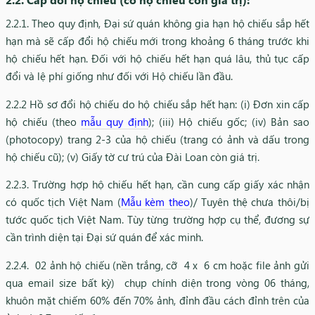
2.2.1. Theo quy định, Đại sứ quán không gia hạn hộ chiếu sắp hết
hạn mà sẽ cấp đổi hộ chiếu mới trong khoảng 6 tháng trước khi
hộ chiếu hết hạn. Đối với hộ chiếu hết hạn quá lâu, thủ tục cấp
đổi và lệ phí giống như đối với Hộ chiếu lần đầu.
2.2.2 Hồ sơ đổi hộ chiếu do hộ chiếu sắp hết hạn: (i) Đơn xin cấp
hộ chiếu (theo
mẫu quy định
); (iii) Hộ chiếu gốc; (iv) Bản sao
(photocopy) trang 2-3 của hộ chiếu (trang có ảnh và dấu trong
hộ chiếu cũ); (v) Giấy tờ cư trú của Đài Loan còn giá trị.
2.2.3. Trường hợp hộ chiếu hết hạn, cần cung cấp giấy xác nhận
có quốc tịch Việt Nam (
Mẫu kèm theo
)/ Tuyên thệ chưa thôi/bị
tước quốc tịch Việt Nam. Tùy từng trường hợp cụ thể, đương sự
cần trình diện tại Đại sứ quán để xác minh.
2.2.4. 02 ảnh hộ chiếu (nền trắng, cỡ 4 x 6 cm hoặc file ảnh gửi
qua email size bất kỳ) chụp chính diện trong vòng 06 tháng,
khuôn mặt chiếm 60% đến 70% ảnh, đỉnh đầu cách đỉnh trên của