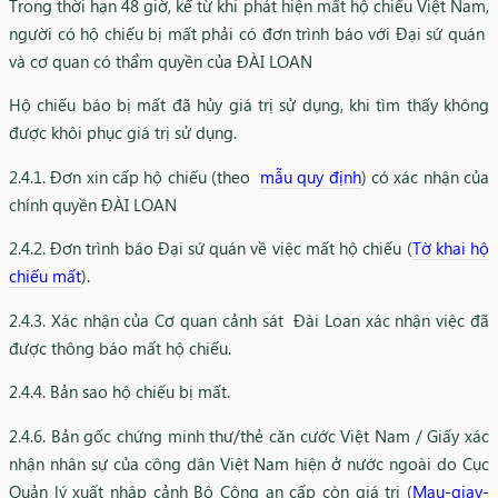
Trong thời hạn 48 giờ, kể từ khi phát hiện mất hộ chiếu Việt Nam,
người có hộ chiếu bị mất phải có đơn trình báo với Đại sứ quán
và cơ quan có thẩm quyền của ĐÀI LOAN
Hộ chiếu báo bị mất đã hủy giá trị sử dụng, khi tìm thấy không
được khôi phục giá trị sử dụng.
2.4.1. Đơn xin cấp hộ chiếu (theo
mẫu quy định
) có xác nhận của
chính quyền ĐÀI LOAN
2.4.2. Đơn trình báo Đại sứ quán về việc mất hộ chiếu (
Tờ khai hộ
chiếu mất
).​
2.4.3. Xác nhận của Cơ quan cảnh sát Đài Loan xác nhận việc đã
được thông báo mất hộ chiếu.​
2.4.4. Bản sao hộ chiếu bị mất.
2.4.6. Bản gốc chứng minh thư/thẻ căn cước Việt Nam / Giấy xác
nhận nhân sự của công dân Việt Nam hiện ở nước ngoài do Cục
Quản lý xuất nhập cảnh Bộ Công an cấp còn giá trị (
Mau-giay-