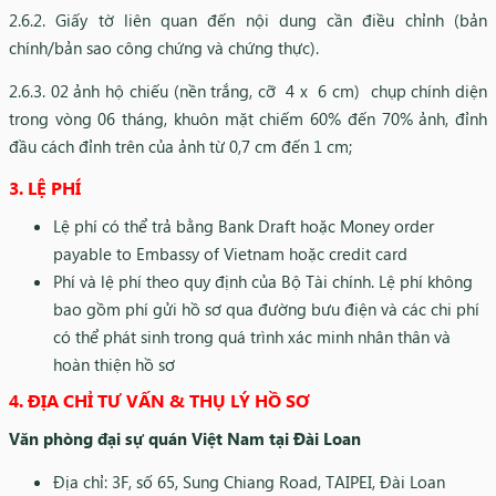
2.6.2. Giấy tờ liên quan đến nội dung cần điều chỉnh (bản
chính/bản sao công chứng và chứng thực).
2.6.3. 02 ảnh hộ chiếu (nền trắng, cỡ 4 x 6 cm) chụp chính diện
trong vòng 06 tháng, khuôn mặt chiếm 60% đến 70% ảnh, đỉnh
đầu cách đỉnh trên của ảnh từ 0,7 cm đến 1 cm;
3. LỆ PHÍ
Lệ phí có thể trả bằng Bank Draft hoặc Money order
payable to Embassy of Vietnam hoặc credit card
Phí và lệ phí theo quy định của Bộ Tài chính. Lệ phí không
bao gồm phí gửi hồ sơ qua đường bưu điện và các chi phí
có thể phát sinh trong quá trình xác minh nhân thân và
hoàn thiện hồ sơ
4. ĐỊA CHỈ TƯ VẤN & THỤ LÝ HỒ SƠ
Văn phòng đại sự quán Việt Nam tại Đài Loan
Địa chỉ: 3F, số 65, Sung Chiang Road, TAIPEI, Đài Loan