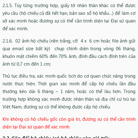
2.1.5. Tùy từng trường hợp, giấy tờ nhân thân khác có thể được
yêu cầu (hộ chiếu cũ đã hết hạn, bản sao sổ hộ khẩu…) để làm cơ
sở xác minh hoặc đương sự có thể cần trình diện tại Đại sứ quán
để xác minh.​
2.1.6. 02 ảnh hộ chiếu (nền trắng, cỡ 4 x 6 cm hoặc file ảnh gửi
qua email size bất kỳ) chụp chính diện trong vòng 06 tháng,
khuôn mặt chiếm 60% đến 70% ảnh, đỉnh đầu cách đỉnh trên của
ảnh từ 0,7 cm đến 1 cm;
Thủ tục điều tra, xác minh quốc tịch do cơ quan chức năng trong
nước thực hiện. Thời gian xác minh để cấp hộ chiếu lần đầu
thường kéo dài 6 tháng – 1 năm, hoặc có thể lâu hơn. Trong
trường hợp không xác minh được nhân thân và địa chỉ cư trú tại
Việt Nam, đương sự có thể không được cấp hộ chiếu.
Khi không có hộ chiếu gốc còn giá trị, đương sự có thể cần trình
diện tại Đại sứ quán để xác minh.
2.2. Cấp đổi hộ chiếu (có hộ chiếu còn giá trị):