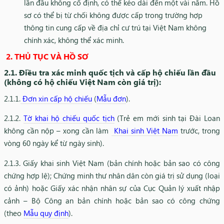
lần đầu không cố định, có thể kéo dài đến một vài năm. Hồ
sơ có thể bị từ chối không được cấp trong trường hợp
thông tin cung cấp về địa chỉ cư trú tại Việt Nam không
chính xác, không thể xác minh.
2. THỦ TỤC VÀ HỒ SƠ
2.1. Điều tra xác minh quốc tịch và cấp hộ chiếu lần đầu
(không có hộ chiếu Việt Nam còn giá trị):
2.1.1.
Đơn xin cấp hộ chiếu
(
Mẫu đơn
).
2.1.2.
Tờ khai hộ chiếu quốc tịch
(Trẻ em mới sinh tại Đài Loan
không cần nộp – xong cần làm
Khai sinh Việt Nam
trước, trong
vòng 60 ngày kể từ ngày sinh).
2.1.3. Giấy khai sinh Việt Nam (bản chính hoặc bản sao có công
chứng hợp lệ); Chứng minh thư nhân dân còn giá trị sử dụng (loại
có ảnh) hoặc Giấy xác nhận nhân sự của Cục Quản lý xuất nhập
cảnh – Bộ Công an bản chính hoặc bản sao có công chứng
(theo
Mẫu quy định
).​