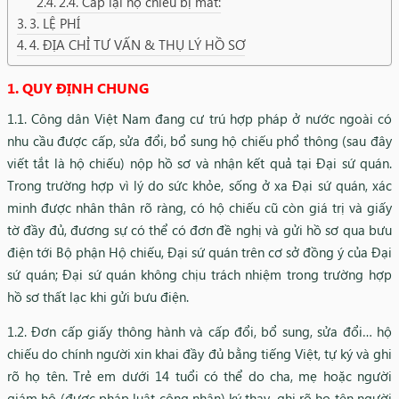
2.4. Cấp lại hộ chiếu bị mất:
3. LỆ PHÍ
4. ĐỊA CHỈ TƯ VẤN & THỤ LÝ HỒ SƠ
1. QUY ĐỊNH CHUNG
1.1. Công dân Việt Nam đang cư trú hợp pháp ở nước ngoài có
nhu cầu được cấp, sửa đổi, bổ sung hộ chiếu phổ thông (sau đây
viết tắt là hộ chiếu) nộp hồ sơ và nhận kết quả tại Đại sứ quán.
Trong trường hợp vì lý do sức khỏe, sống ở xa Đại sứ quán, xác
minh được nhân thân rõ ràng, có hộ chiếu cũ còn giá trị và giấy
tờ đầy đủ, đương sự có thể có đơn đề nghị và gửi hồ sơ qua bưu
điện tới Bộ phận Hộ chiếu, Đại sứ quán trên cơ sở đồng ý của Đại
sứ quán; Đại sứ quán không chịu trách nhiệm trong trường hợp
hồ sơ thất lạc khi gửi bưu điện.
1.2. Đơn cấp giấy thông hành và cấp đổi, bổ sung, sửa đổi… hộ
chiếu do chính người xin khai đầy đủ bằng tiếng Việt, tự ký và ghi
rõ họ tên. Trẻ em dưới 14 tuổi có thể do cha, mẹ hoặc người
giám hộ (được pháp luật công nhận) ký thay, ghi rõ họ tên người