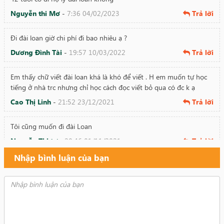
Nguyễn thi Mơ
-
7:36 04/02/2023
Trả lời
Đi đài loan giờ chi phí đi bao nhiêu ạ ?
Dương Đình Tài
-
19:57 10/03/2022
Trả lời
Em thấy chữ viết đài loan khá là khó để viết . H em muốn tự học
tiếng ở nhà trc nhưng chỉ học cách đọc viết bỏ qua có đc k ạ
Cao Thị Linh
-
21:52 23/12/2021
Trả lời
Tôi cũng muốn đi đài Loan
Nguyễn Thị tự
-
20:46 01/11/2021
Trả lời
Nhập bình luận của bạn
Cho tôi hỏi tôi nam 47 kg có xklđ đi đài loan đc ko nhỉ
Võ Xuân huấn
-
20:15 26/09/2021
Trả lời